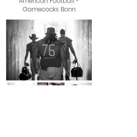
American Football -
Gamecocks Bonn
Kontakt:
s.neuhaus[at]mail.de