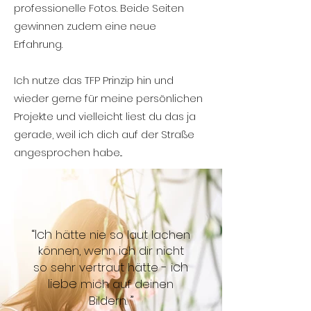
professionelle Fotos. Beide Seiten
gewinnen zudem eine neue
Erfahrung.
Ich nutze das TFP Prinzip hin und
wieder gerne für meine persönlichen
Projekte und vielleicht liest du das ja
gerade, weil ich dich auf der Straße
angesprochen habe...
“Ich
hätte nie so laut lachen
können, wenn ich dir nicht
ch
so sehr vertraut hätte - i
liebe
mich auf deinen
”
Bildern.